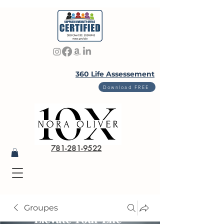
360 Life Assessement
Download FREE
781-281-9522
Groupes