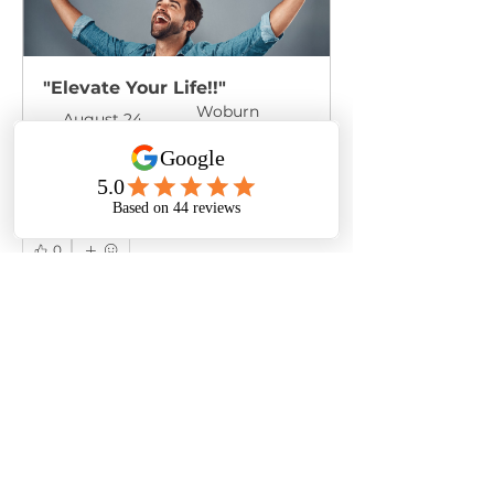
"Elevate Your Life!!"
Woburn 
August 24, 
Community 
2025, 10:00 – 
Resource 
10:40 AM EDT
Center
S'inscrire
0
0
4
כתיבת תגובה...
À propos
Welcome to the group! You can
connect with other members, ge
...
Lire plus